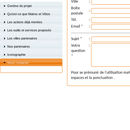
Ville
:
Genèse du projet
Boîte
:
postale
Qu'est-ce que Maires et Vétos
Tèl.
:
Les actions déjà menées
Email *
:
Les outils et services proposés
Les villes partenaires
Sujet *
:
Votre
:
Nos partenaires
question
Iconographie
*
Nous contacter
Pour se prémunir de l'utilisation mal
espaces et la ponctuation .