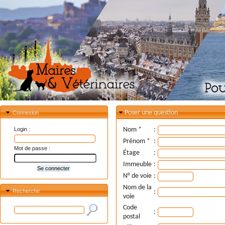
Poser une question
Connexion
Login :
Nom *
:
Prénom *
:
Mot de passe :
Étage
:
Immeuble
:
N° de voie
:
Nom de la
Recherche
:
voie
Code
:
postal